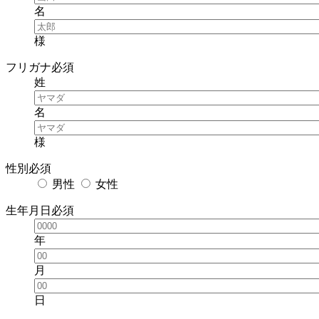
名
様
フリガナ
必須
姓
名
様
性別
必須
男性
女性
生年月日
必須
年
月
日