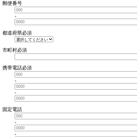
郵便番号
‐
都道府県
必須
市町村
必須
携帯電話
必須
‐
‐
固定電話
‐
‐