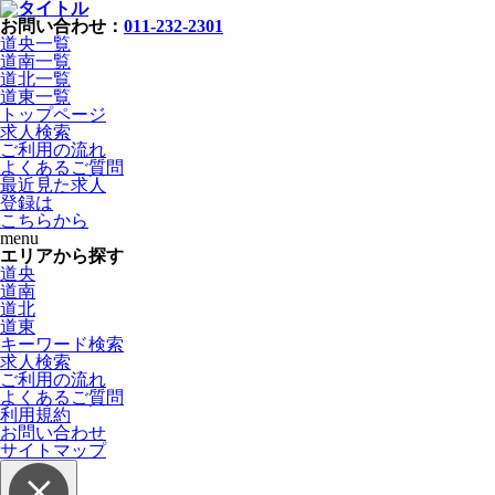
お問い合わせ：
011-232-2301
道央一覧
道南一覧
道北一覧
道東一覧
トップページ
求人検索
ご利用の流れ
よくあるご質問
最近見た求人
登録は
こちらから
menu
エリアから探す
道央
道南
道北
道東
キーワード検索
求人検索
ご利用の流れ
よくあるご質問
利用規約
お問い合わせ
サイトマップ