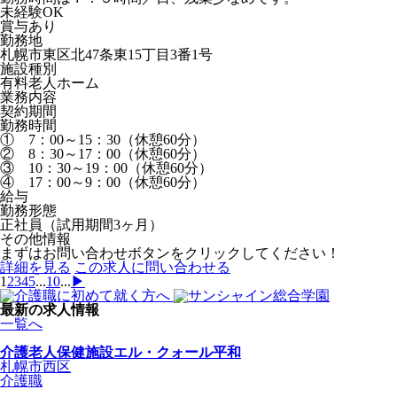
未経験OK
賞与あり
勤務地
札幌市東区北47条東15丁目3番1号
施設種別
有料老人ホーム
業務内容
契約期間
勤務時間
① 7：00～15：30（休憩60分）
② 8：30～17：00（休憩60分）
③ 10：30～19：00（休憩60分）
④ 17：00～9：00（休憩60分）
給与
勤務形態
正社員（試用期間3ヶ月）
その他情報
まずはお問い合わせボタンをクリックしてください！
詳細を見る
この求人に問い合わせる
1
2
3
4
5
...
10
...
▶
最新の求人情報
一覧へ
介護老人保健施設エル・クォール平和
札幌市西区
介護職