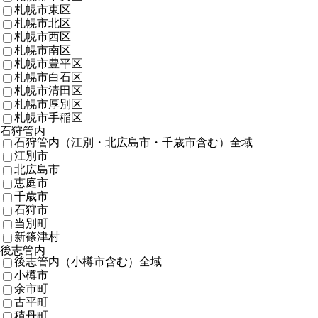
札幌市東区
札幌市北区
札幌市西区
札幌市南区
札幌市豊平区
札幌市白石区
札幌市清田区
札幌市厚別区
札幌市手稲区
石狩管内
石狩管内（江別・北広島市・千歳市含む）全域
江別市
北広島市
恵庭市
千歳市
石狩市
当別町
新篠津村
後志管内
後志管内（小樽市含む）全域
小樽市
余市町
古平町
積丹町