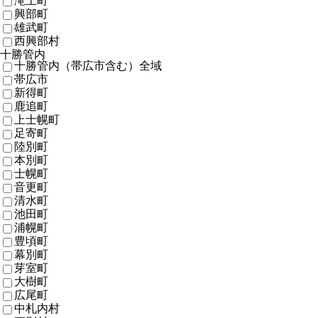
滝上町
興部町
雄武町
西興部村
十勝管内
十勝管内（帯広市含む）全域
帯広市
新得町
鹿追町
上士幌町
足寄町
陸別町
本別町
士幌町
音更町
清水町
池田町
浦幌町
豊頃町
幕別町
芽室町
大樹町
広尾町
中札内村