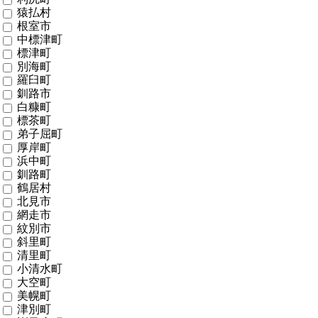
猿払村
根室市
中標津町
標津町
別海町
羅臼町
釧路市
白糠町
標茶町
弟子屈町
厚岸町
浜中町
釧路町
鶴居村
北見市
網走市
紋別市
斜里町
清里町
小清水町
大空町
美幌町
津別町