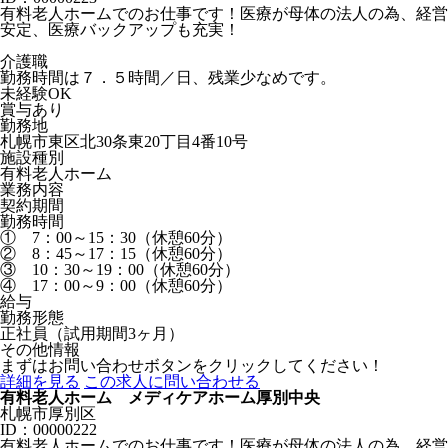
有料老人ホームでのお仕事です！医療が母体の法人の為、経営
安定、医療バックアップも充実！
介護職
勤務時間は７．５時間／日、残業少なめです。
未経験OK
賞与あり
勤務地
札幌市東区北30条東20丁目4番10号
施設種別
有料老人ホーム
業務内容
契約期間
勤務時間
① 7：00～15：30（休憩60分）
② 8：45～17：15（休憩60分）
③ 10：30～19：00（休憩60分）
④ 17：00～9：00（休憩60分）
給与
勤務形態
正社員（試用期間3ヶ月）
その他情報
まずはお問い合わせボタンをクリックしてください！
詳細を見る
この求人に問い合わせる
有料老人ホーム メディケアホーム厚別中央
札幌市厚別区
ID：00000222
有料老人ホームでのお仕事です！医療が母体の法人の為、経営