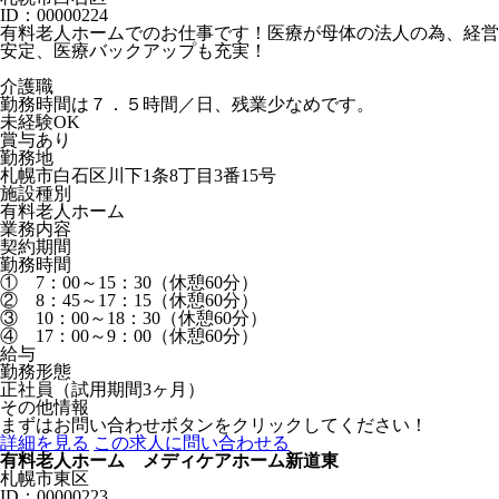
ID：00000224
有料老人ホームでのお仕事です！医療が母体の法人の為、経営
安定、医療バックアップも充実！
介護職
勤務時間は７．５時間／日、残業少なめです。
未経験OK
賞与あり
勤務地
札幌市白石区川下1条8丁目3番15号
施設種別
有料老人ホーム
業務内容
契約期間
勤務時間
① 7：00～15：30（休憩60分）
② 8：45～17：15（休憩60分）
③ 10：00～18：30（休憩60分）
④ 17：00～9：00（休憩60分）
給与
勤務形態
正社員（試用期間3ヶ月）
その他情報
まずはお問い合わせボタンをクリックしてください！
詳細を見る
この求人に問い合わせる
有料老人ホーム メディケアホーム新道東
札幌市東区
ID：00000223