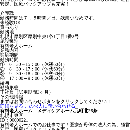
安定、医療バックアップも充実！
介護職
勤務時間は７．５時間／日、残業少なめです。
未経験OK
賞与あり
勤務地
札幌市厚別区厚別中央1条1丁目1番2号
施設種別
有料老人ホーム
業務内容
契約期間
勤務時間
① 6：30～15：00（休憩60分）
② 8：30～17：00（休憩60分）
③ 9：30～18：00（休憩60分）
④ 17：00～9：00（休憩60分）
給与
勤務形態
正社員（試用期間3ヶ月）
その他情報
まずはお問い合わせボタンをクリックしてください！
詳細を見る
この求人に問い合わせる
有料老人ホーム メディケアホーム元町北26条
札幌市東区
ID：00000221
有料老人ホームでのお仕事です！医療が母体の法人の為、経営
安定、医療バックアップも充実！