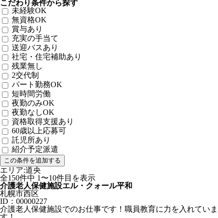
こだわり条件から探す
未経験OK
無資格OK
賞与あり
充実の手当て
送迎バスあり
社宅・住宅補助あり
残業無し
2交代制
パート勤務OK
短時間労働
夜勤のみOK
夜勤なしOK
資格取得支援あり
60歳以上応募可
託児所あり
紹介予定派遣
エリア:道央
全150件中 1〜10件目を表示
介護老人保健施設エル・クォール平和
札幌市西区
ID：00000227
介護老人保健施設でのお仕事です！職員教育に力を入れていま
す！