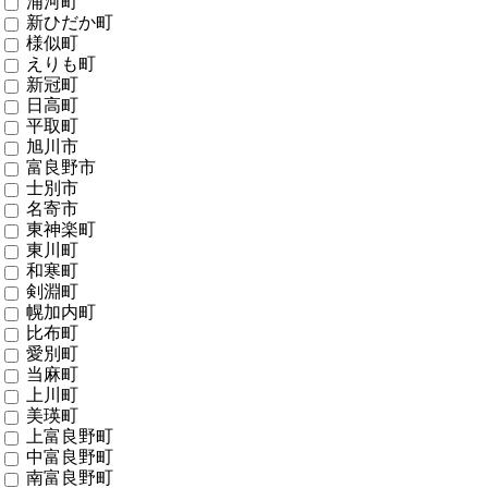
浦河町
新ひだか町
様似町
えりも町
新冠町
日高町
平取町
旭川市
富良野市
士別市
名寄市
東神楽町
東川町
和寒町
剣淵町
幌加内町
比布町
愛別町
当麻町
上川町
美瑛町
上富良野町
中富良野町
南富良野町