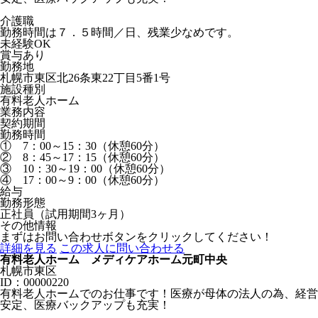
介護職
勤務時間は７．５時間／日、残業少なめです。
未経験OK
賞与あり
勤務地
札幌市東区北26条東22丁目5番1号
施設種別
有料老人ホーム
業務内容
契約期間
勤務時間
① 7：00～15：30（休憩60分）
② 8：45～17：15（休憩60分）
③ 10：30～19：00（休憩60分）
④ 17：00～9：00（休憩60分）
給与
勤務形態
正社員（試用期間3ヶ月）
その他情報
まずはお問い合わせボタンをクリックしてください！
詳細を見る
この求人に問い合わせる
有料老人ホーム メディケアホーム元町中央
札幌市東区
ID：00000220
有料老人ホームでのお仕事です！医療が母体の法人の為、経営
安定、医療バックアップも充実！