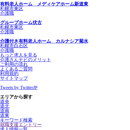
有料老人ホーム メディケアホーム新道東
札幌市東区
介護職
グループホーム伏古
札幌市東区
介護職
介護付き有料老人ホーム カルナシア菊水
札幌市白石区
介護職
もっと求人を見る
介護さんナビのメリット
ご利用の流れ
よくあるご質問
利用規約
サイトマップ
Tweets by TwitterJP
エリアから探す
道央
道北
道南
道東
キーワード検索
就職支援エントリー
求人情報一覧