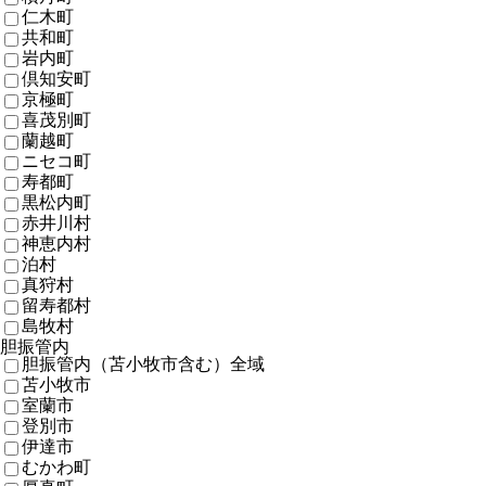
仁木町
共和町
岩内町
倶知安町
京極町
喜茂別町
蘭越町
ニセコ町
寿都町
黒松内町
赤井川村
神恵内村
泊村
真狩村
留寿都村
島牧村
胆振管内
胆振管内（苫小牧市含む）全域
苫小牧市
室蘭市
登別市
伊達市
むかわ町