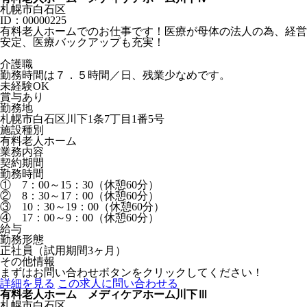
札幌市白石区
ID：00000225
有料老人ホームでのお仕事です！医療が母体の法人の為、経営
安定、医療バックアップも充実！
介護職
勤務時間は７．５時間／日、残業少なめです。
未経験OK
賞与あり
勤務地
札幌市白石区川下1条7丁目1番5号
施設種別
有料老人ホーム
業務内容
契約期間
勤務時間
① 7：00～15：30（休憩60分）
② 8：30～17：00（休憩60分）
③ 10：30～19：00（休憩60分）
④ 17：00～9：00（休憩60分）
給与
勤務形態
正社員（試用期間3ヶ月）
その他情報
まずはお問い合わせボタンをクリックしてください！
詳細を見る
この求人に問い合わせる
有料老人ホーム メディケアホーム川下Ⅲ
札幌市白石区