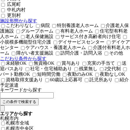
広尾町
中札内村
更別村
施設形態から探す
こだわりなし
病院
特別養護老人ホーム
介護老人保
護施設
グループホーム
有料老人ホーム
住宅型有料老
人ホーム
老人保健施設
サービス付き高齢者向け住宅
小規模多機能型住宅介護
デイサービスセンター
デイケア
センター
ケアハウス・養護老人ホーム
介護付有料老人ホ
ーム
障がい者支援施設
訪問介護・訪問入浴
その他
こだわり条件から探す
未経験OK
無資格OK
賞与あり
充実の手当て
送
迎バスあり
社宅・住宅補助あり
残業無し
2交代制
パート勤務OK
短時間労働
夜勤のみOK
夜勤なしOK
資格取得支援あり
60歳以上応募可
託児所あり
紹介
予定派遣
キーワードから探す
エリアから探す
札幌市内
札幌市全域
札幌市中央区