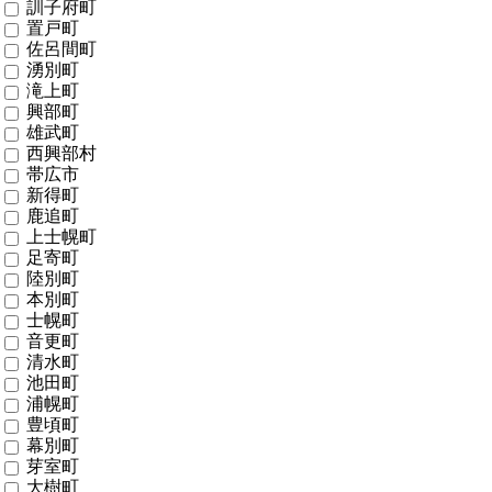
訓子府町
置戸町
佐呂間町
湧別町
滝上町
興部町
雄武町
西興部村
帯広市
新得町
鹿追町
上士幌町
足寄町
陸別町
本別町
士幌町
音更町
清水町
池田町
浦幌町
豊頃町
幕別町
芽室町
大樹町