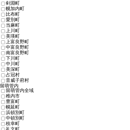
剣淵町
幌加内町
比布町
愛別町
当麻町
上川町
美瑛町
上富良野町
中富良野町
南富良野町
下川町
中川町
美深町
占冠村
音威子府村
留萌管内
留萌管内全域
稚内市
豊富町
幌延町
浜頓別町
中頓別町
枝幸町
礼文町