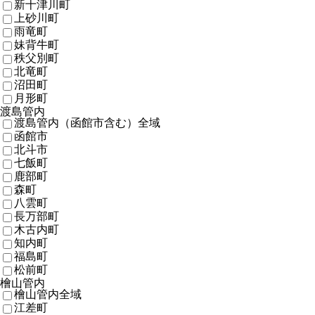
新十津川町
上砂川町
雨竜町
妹背牛町
秩父別町
北竜町
沼田町
月形町
渡島管内
渡島管内（函館市含む）全域
函館市
北斗市
七飯町
鹿部町
森町
八雲町
長万部町
木古内町
知内町
福島町
松前町
檜山管内
檜山管内全域
江差町