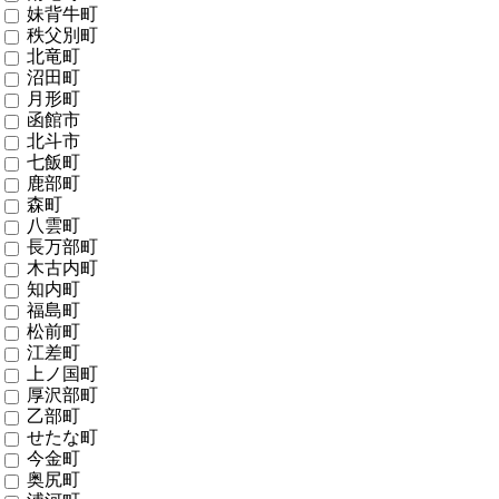
妹背牛町
秩父別町
北竜町
沼田町
月形町
函館市
北斗市
七飯町
鹿部町
森町
八雲町
長万部町
木古内町
知内町
福島町
松前町
江差町
上ノ国町
厚沢部町
乙部町
せたな町
今金町
奥尻町