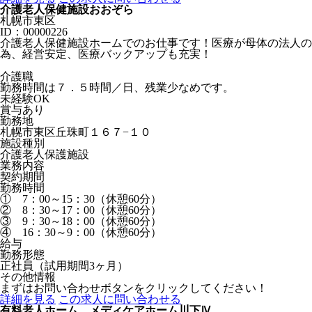
介護老人保健施設おおぞら
札幌市東区
ID：00000226
介護老人保健施設ホームでのお仕事です！医療が母体の法人の
為、経営安定、医療バックアップも充実！
介護職
勤務時間は７．５時間／日、残業少なめです。
未経験OK
賞与あり
勤務地
札幌市東区丘珠町１６７−１０
施設種別
介護老人保護施設
業務内容
契約期間
勤務時間
① 7：00～15：30（休憩60分）
② 8：30～17：00（休憩60分）
③ 9：30～18：00（休憩60分）
④ 16：30～9：00（休憩60分）
給与
勤務形態
正社員（試用期間3ヶ月）
その他情報
まずはお問い合わせボタンをクリックしてください！
詳細を見る
この求人に問い合わせる
有料老人ホーム メディケアホーム川下Ⅳ