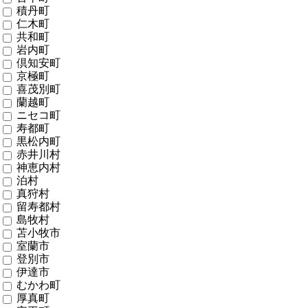
積丹町
仁木町
共和町
岩内町
倶知安町
京極町
喜茂別町
蘭越町
ニセコ町
寿都町
黒松内町
赤井川村
神恵内村
泊村
真狩村
留寿都村
島牧村
苫小牧市
室蘭市
登別市
伊達市
むかわ町
厚真町