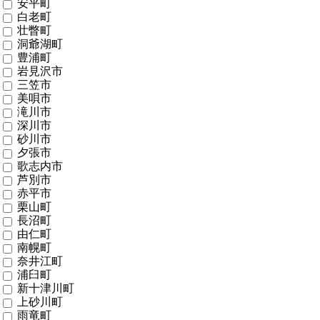
安平町
白老町
壮瞥町
洞爺湖町
豊浦町
岩見沢市
三笠市
美唄市
滝川市
深川市
砂川市
夕張市
歌志内市
芦別市
赤平市
栗山町
長沼町
由仁町
南幌町
奈井江町
浦臼町
新十津川町
上砂川町
雨竜町