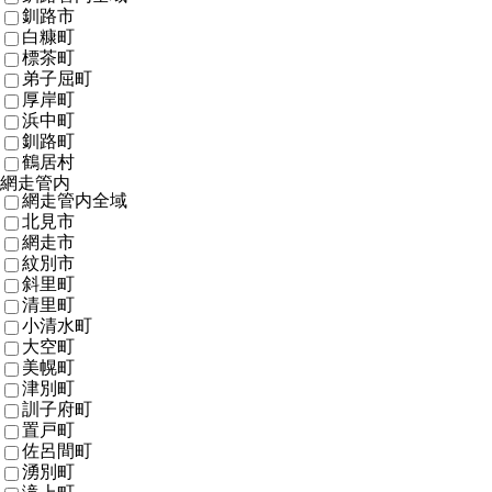
釧路市
白糠町
標茶町
弟子屈町
厚岸町
浜中町
釧路町
鶴居村
網走管内
網走管内全域
北見市
網走市
紋別市
斜里町
清里町
小清水町
大空町
美幌町
津別町
訓子府町
置戸町
佐呂間町
湧別町