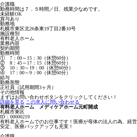
介護職
勤務時間は７．５時間／日、残業少なめです。
未経験OK
賞与あり
勤務地
札幌市東区北26条東19丁目2番10号
施設種別
有料老人ホーム
業務内容
契約期間
勤務時間
① 7：00～15：30（休憩60分）
② 8：45～17：15（休憩60分）
③ 10：30～19：00（休憩60分）
④ 17：00～9：00（休憩60分）
給与
勤務形態
正社員（試用期間3ヶ月）
その他情報
まずはお問い合わせボタンをクリックしてください！
詳細を見る
この求人に問い合わせる
有料老人ホーム メディケアホーム元町開成
札幌市東区
ID：00000219
有料老人ホームでのお仕事です！医療が母体の法人の為、経営
安定、医療バックアップも充実！
介護職