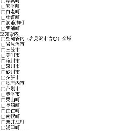
厚真町
安平町
白老町
壮瞥町
洞爺湖町
豊浦町
空知管内
空知管内（岩見沢市含む）全域
岩見沢市
三笠市
美唄市
滝川市
深川市
砂川市
夕張市
歌志内市
芦別市
赤平市
栗山町
長沼町
由仁町
南幌町
奈井江町
浦臼町