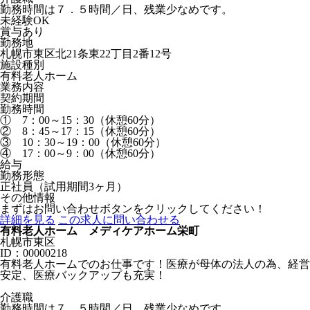
勤務時間は７．５時間／日、残業少なめです。
未経験OK
賞与あり
勤務地
札幌市東区北21条東22丁目2番12号
施設種別
有料老人ホーム
業務内容
契約期間
勤務時間
① 7：00～15：30（休憩60分）
② 8：45～17：15（休憩60分）
③ 10：30～19：00（休憩60分）
④ 17：00～9：00（休憩60分）
給与
勤務形態
正社員（試用期間3ヶ月）
その他情報
まずはお問い合わせボタンをクリックしてください！
詳細を見る
この求人に問い合わせる
有料老人ホーム メディケアホーム栄町
札幌市東区
ID：00000218
有料老人ホームでのお仕事です！医療が母体の法人の為、経営
安定、医療バックアップも充実！
介護職
勤務時間は７．５時間／日、残業少なめです。