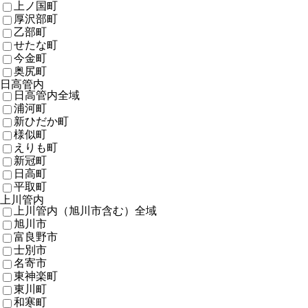
上ノ国町
厚沢部町
乙部町
せたな町
今金町
奥尻町
日高管内
日高管内全域
浦河町
新ひだか町
様似町
えりも町
新冠町
日高町
平取町
上川管内
上川管内（旭川市含む）全域
旭川市
富良野市
士別市
名寄市
東神楽町
東川町
和寒町