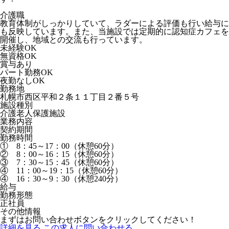
介護職
教育体制がしっかりしていて、ラダーによる評価も行い給与に
も反映しています。また、当施設では定期的に認知症カフェを
開催し、地域との交流も行っています。
未経験OK
無資格OK
賞与あり
パート勤務OK
夜勤なしOK
勤務地
札幌市西区平和２条１１丁目２番５号
施設種別
介護老人保護施設
業務内容
契約期間
勤務時間
① 8：45～17：00（休憩60分）
② 8：00～16：15（休憩60分）
③ 7：30～15：45（休憩60分）
④ 11：00～19：15（休憩60分）
④ 16：30～9：30（休憩240分）
給与
勤務形態
正社員
その他情報
まずはお問い合わせボタンをクリックしてください！
詳細を見る
この求人に問い合わせる