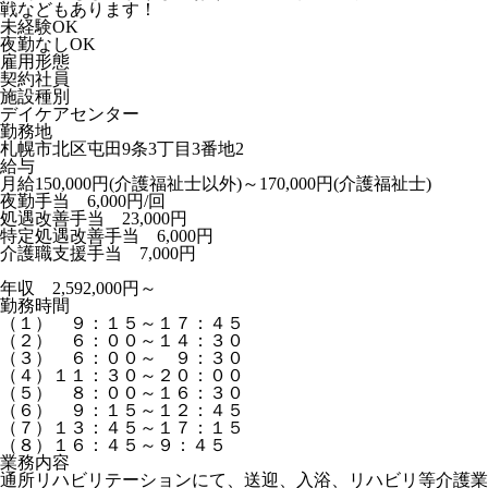
戦などもあります！
未経験OK
夜勤なしOK
雇用形態
契約社員
施設種別
デイケアセンター
勤務地
札幌市北区屯田9条3丁目3番地2
給与
月給150,000円(介護福祉士以外)～170,000円(介護福祉士)
夜勤手当 6,000円/回
処遇改善手当 23,000円
特定処遇改善手当 6,000円
介護職支援手当 7,000円
年収 2,592,000円～
勤務時間
（１） ９：１５～１７：４５
（２） ６：００～１４：３０
（３） ６：００～ ９：３０
（４）１１：３０～２０：００
（５） ８：００～１６：３０
（６） ９：１５～１２：４５
（７）１３：４５～１７：１５
（８）１６：４５～９：４５
業務内容
通所リハビリテーションにて、送迎、入浴、リハビリ等介護業