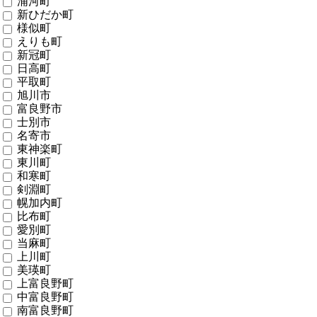
浦河町
新ひだか町
様似町
えりも町
新冠町
日高町
平取町
旭川市
富良野市
士別市
名寄市
東神楽町
東川町
和寒町
剣淵町
幌加内町
比布町
愛別町
当麻町
上川町
美瑛町
上富良野町
中富良野町
南富良野町