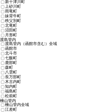
新十津川町
上砂川町
雨竜町
妹背牛町
秩父別町
北竜町
沼田町
月形町
渡島管内
渡島管内（函館市含む）全域
函館市
北斗市
七飯町
鹿部町
森町
八雲町
長万部町
木古内町
知内町
福島町
松前町
檜山管内
檜山管内全域
江差町