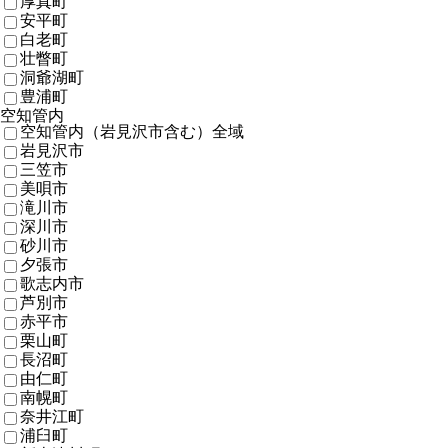
厚真町
安平町
白老町
壮瞥町
洞爺湖町
豊浦町
空知管内
空知管内（岩見沢市含む）全域
岩見沢市
三笠市
美唄市
滝川市
深川市
砂川市
夕張市
歌志内市
芦別市
赤平市
栗山町
長沼町
由仁町
南幌町
奈井江町
浦臼町