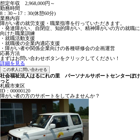
想定年収 2,968,000円～
勤務時間
8：30～17：30(休憩60分)
業務内容
障がい者の就労支援・職業指導を行っていただきます。
・発達障がい、自閉症、知的障がい、精神障がいの方の就職に
向けた職業訓練
・就職活動支援
・就職後の企業内適応支援
・障がい者や関係企業向けの各種研修会の企画運営
応募方法
まずはお問い合わせボタンをクリックしてください！
詳細を見る
この求人に問い合わせる
社会福祉法人はるにれの里 パーソナルサポートセンターぽけ
っと
札幌市東区
ID：00000120
障がい者の方のサポートをしてみませんか？