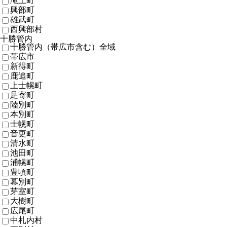
滝上町
興部町
雄武町
西興部村
十勝管内
十勝管内（帯広市含む）全域
帯広市
新得町
鹿追町
上士幌町
足寄町
陸別町
本別町
士幌町
音更町
清水町
池田町
浦幌町
豊頃町
幕別町
芽室町
大樹町
広尾町
中札内村