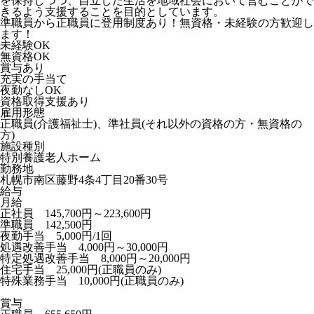
を保持しつつ、自立した生活を地域社会において営むことがで
きるよう支援することを目的としています。
準職員から正職員に登用制度あり！無資格・未経験の方歓迎し
ます！
未経験OK
無資格OK
賞与あり
充実の手当て
夜勤なしOK
資格取得支援あり
雇用形態
正職員(介護福祉士)、準社員(それ以外の資格の方・無資格の
方)
施設種別
特別養護老人ホーム
勤務地
札幌市南区藤野4条4丁目20番30号
給与
月給
正社員 145,700円～223,600円
準職員 142,500円
夜勤手当 5,000円/1回
処遇改善手当 4,000円～30,000円
特定処遇改善手当 8,000円～20,000円
住宅手当 25,000円(正職員のみ)
特殊業務手当 10,000円(正職員のみ)
賞与