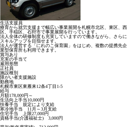
生活支援員
療育から就労支援まで幅広い事業展開を札幌市北区、東区、西
区、手稲区、石狩市で事業展開を行っています。
法人全体の研修制度も充実していますので働きながら、さらに
スキルアップを目指せます。
法人が運営する「にれのこ保育園」をはじめ、複数の提携先企
業型保育所も利用できます。
賞与あり
充実の手当て
雇用形態
正社員
施設種別
障がい者支援施設
勤務地
札幌市東区東雁来12条4丁目1-5
給与
月額178,000円～
生活向上手当10,000円
扶養手当 規定により支給
寒冷地手当 11月～3月支給
住宅手当 上限27,000円
資格手当(介護福祉士) 3,000円