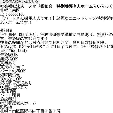
この求人に問い合わせる
社会福祉法人 ノマド福祉会 特別養護老人ホームらいらっく
札幌市南区
ID：00000106
【パートさん採用求人です！】綺麗なユニットケアの特別養護
老人ホームです！
介護職
正社員登用制度あり。実務者研修受講補助制度あり。無資格の
方、未経験の方歓迎です！
扶養の範囲なども対応可能で勤務時間、勤務日数は応相談。
有給は採用後1ヶ月経過ごとに1日ずつ付与、6ヵ月後はさらに6
日付与(計12日)
未経験OK
無資格OK
賞与あり
充実の手当て
パート勤務OK
短時間労働
夜勤なしOK
資格取得支援あり
60歳以上応募可
雇用形態
パート職員
施設種別
特別養護老人ホーム
勤務地
札幌市南区藤野4条4丁目20番30号