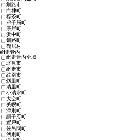
釧路市
白糠町
標茶町
弟子屈町
厚岸町
浜中町
釧路町
鶴居村
網走管内
網走管内全域
北見市
網走市
紋別市
斜里町
清里町
小清水町
大空町
美幌町
津別町
訓子府町
置戸町
佐呂間町
湧別町