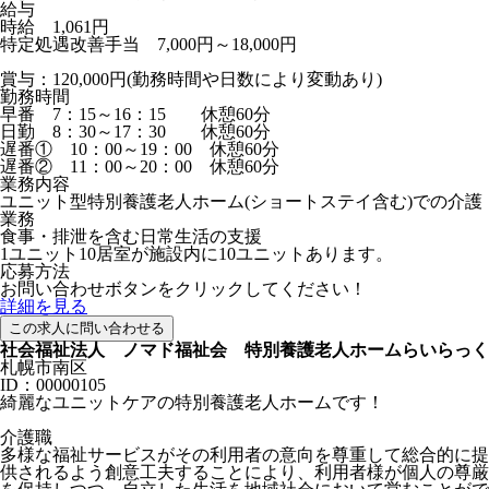
給与
時給 1,061円
特定処遇改善手当 7,000円～18,000円
賞与：120,000円(勤務時間や日数により変動あり)
勤務時間
早番 7：15～16：15 休憩60分
日勤 8：30～17：30 休憩60分
遅番① 10：00～19：00 休憩60分
遅番② 11：00～20：00 休憩60分
業務内容
ユニット型特別養護老人ホーム(ショートステイ含む)での介護
業務
食事・排泄を含む日常生活の支援
1ユニット10居室が施設内に10ユニットあります。
応募方法
お問い合わせボタンをクリックしてください！
詳細を見る
この求人に問い合わせる
社会福祉法人 ノマド福祉会 特別養護老人ホームらいらっく
札幌市南区
ID：00000105
綺麗なユニットケアの特別養護老人ホームです！
介護職
多様な福祉サービスがその利用者の意向を尊重して総合的に提
供されるよう創意工夫することにより、利用者様が個人の尊厳