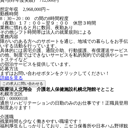
賞与(昨年度実績) 712,000円
想定年収 2,968,000円～
勤務時間
8：30～20：00 の間の8時間程度
（夜勤）１７：００～翌９：００ 休憩３時間
業務に慣れると月に数回、夜勤あり
その他シフト時間帯は法人の就業規則による
業務内容
障がいのある方へのサポートを通じ、地域での暮らしをお手伝
いする活動を行っています。
具体的には居宅介護、通院介助、行動援護、有償運送サービス
の他、制度ではできないサービスを私的契約での提供やショー
トステイなど
の宿泊サービスを提供しています。
応募方法
まずはお問い合わせボタンをクリックしてください！
詳細を見る
この求人に問い合わせる
医療法人北翔会 介護老人保健施設札幌北翔館そとこと
札幌市北区
ID：00000118
通所リハビリテーションの日勤のみのお仕事です！正職員登用
制度あります！
介護職
残業時間も少なく働きやすい職場です！
福利厚生もしっかりしており、ニセコ保養所や日本ハム野球観