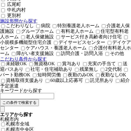
広尾町
中札内村
更別村
施設形態から探す
こだわりなし
病院
特別養護老人ホーム
介護老人保
護施設
グループホーム
有料老人ホーム
住宅型有料老
人ホーム
老人保健施設
サービス付き高齢者向け住宅
小規模多機能型住宅介護
デイサービスセンター
デイケア
センター
ケアハウス・養護老人ホーム
介護付有料老人ホ
ーム
障がい者支援施設
訪問介護・訪問入浴
その他
こだわり条件から探す
未経験OK
無資格OK
賞与あり
充実の手当て
送
迎バスあり
社宅・住宅補助あり
残業無し
2交代制
パート勤務OK
短時間労働
夜勤のみOK
夜勤なしOK
資格取得支援あり
60歳以上応募可
託児所あり
紹介
予定派遣
キーワードから探す
エリアから探す
札幌市内
札幌市全域
札幌市中央区