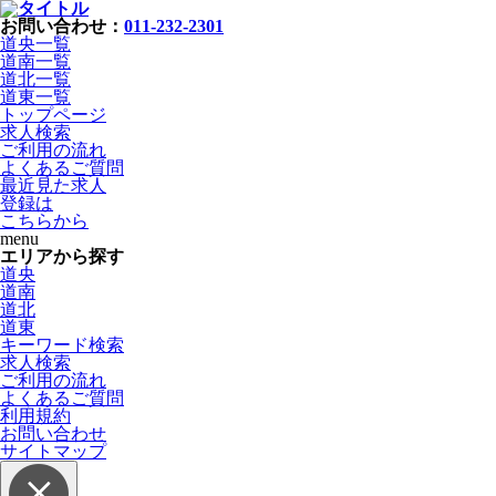
お問い合わせ：
011-232-2301
道央一覧
道南一覧
道北一覧
道東一覧
トップページ
求人検索
ご利用の流れ
よくあるご質問
最近見た求人
登録は
こちらから
menu
エリアから探す
道央
道南
道北
道東
キーワード検索
求人検索
ご利用の流れ
よくあるご質問
利用規約
お問い合わせ
サイトマップ