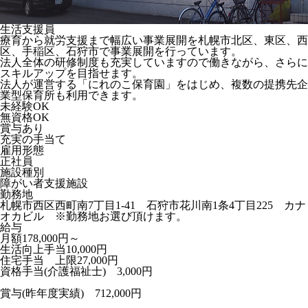
生活支援員
療育から就労支援まで幅広い事業展開を札幌市北区、東区、西
区、手稲区、石狩市で事業展開を行っています。
法人全体の研修制度も充実していますので働きながら、さらに
スキルアップを目指せます。
法人が運営する「にれのこ保育園」をはじめ、複数の提携先企
業型保育所も利用できます。
未経験OK
無資格OK
賞与あり
充実の手当て
雇用形態
正社員
施設種別
障がい者支援施設
勤務地
札幌市西区西町南7丁目1-41 石狩市花川南1条4丁目225 カナ
オカビル ※勤務地お選び頂けます。
給与
月額178,000円～
生活向上手当10,000円
住宅手当 上限27,000円
資格手当(介護福祉士) 3,000円
賞与(昨年度実績) 712,000円