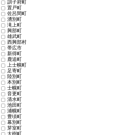
訓子府町
置戸町
佐呂間町
湧別町
滝上町
興部町
雄武町
西興部村
帯広市
新得町
鹿追町
上士幌町
足寄町
陸別町
本別町
士幌町
音更町
清水町
池田町
浦幌町
豊頃町
幕別町
芽室町
大樹町