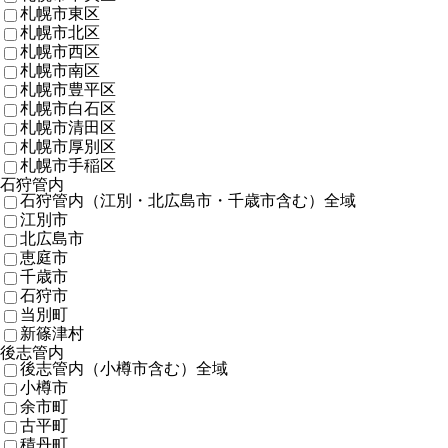
札幌市東区
札幌市北区
札幌市西区
札幌市南区
札幌市豊平区
札幌市白石区
札幌市清田区
札幌市厚別区
札幌市手稲区
石狩管内
石狩管内（江別・北広島市・千歳市含む）全域
江別市
北広島市
恵庭市
千歳市
石狩市
当別町
新篠津村
後志管内
後志管内（小樽市含む）全域
小樽市
余市町
古平町
積丹町