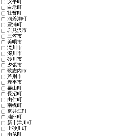
安平町
白老町
壮瞥町
洞爺湖町
豊浦町
岩見沢市
三笠市
美唄市
滝川市
深川市
砂川市
夕張市
歌志内市
芦別市
赤平市
栗山町
長沼町
由仁町
南幌町
奈井江町
浦臼町
新十津川町
上砂川町
雨竜町