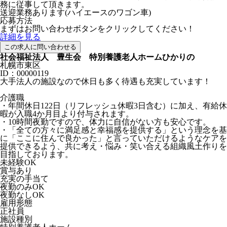
務に従事して頂きます。
送迎業務あります(ハイエースのワゴン車)
応募方法
まずはお問い合わせボタンをクリックしてください！
詳細を見る
この求人に問い合わせる
社会福祉法人 豊生会 特別養護老人ホームひかりの
札幌市東区
ID：00000119
大手法人の施設なので休日も多く待遇も充実しています！
介護職
・年間休日122日（リフレッシュ休暇3日含む）に加え、有給休
暇が入職4か月目より付与されます。
・10時間夜勤ですので、体力に自信がない方も安心です。
・「全ての方々に満足感と幸福感を提供する」という理念を基
に「ここに住んで良かった」と言っていただけるようなケアを
提供できるよう、共に考え・悩み・笑い合える組織風土作りを
目指しております。
未経験OK
賞与あり
充実の手当て
夜勤のみOK
夜勤なしOK
雇用形態
正社員
施設種別