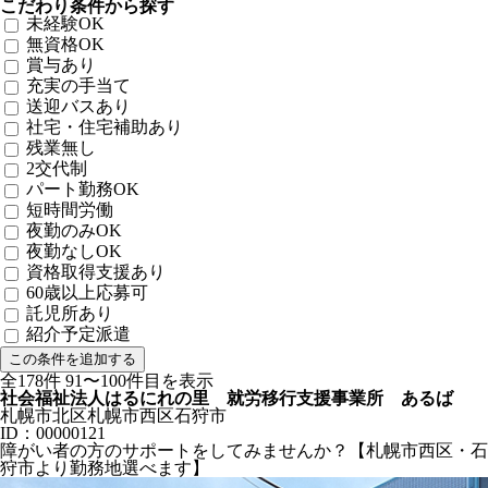
こだわり条件から探す
未経験OK
無資格OK
賞与あり
充実の手当て
送迎バスあり
社宅・住宅補助あり
残業無し
2交代制
パート勤務OK
短時間労働
夜勤のみOK
夜勤なしOK
資格取得支援あり
60歳以上応募可
託児所あり
紹介予定派遣
全178件 91〜100件目を表示
社会福祉法人はるにれの里 就労移行支援事業所 あるば
札幌市北区札幌市西区石狩市
ID：00000121
障がい者の方のサポートをしてみませんか？【札幌市西区・石
狩市より勤務地選べます】