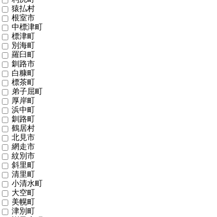
猿払村
根室市
中標津町
標津町
別海町
羅臼町
釧路市
白糠町
標茶町
弟子屈町
厚岸町
浜中町
釧路町
鶴居村
北見市
網走市
紋別市
斜里町
清里町
小清水町
大空町
美幌町
津別町