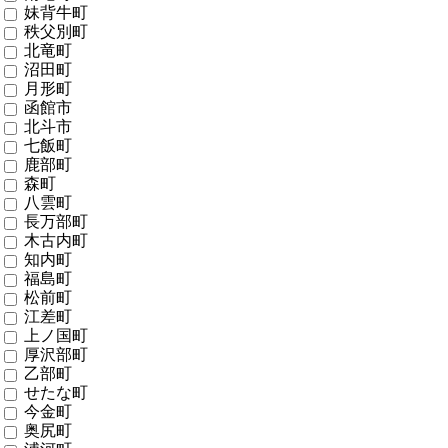
妹背牛町
秩父別町
北竜町
沼田町
月形町
函館市
北斗市
七飯町
鹿部町
森町
八雲町
長万部町
木古内町
知内町
福島町
松前町
江差町
上ノ国町
厚沢部町
乙部町
せたな町
今金町
奥尻町