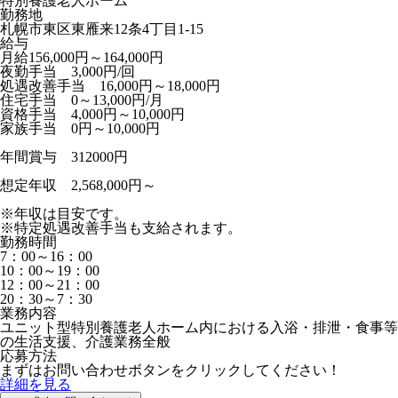
特別養護老人ホーム
勤務地
札幌市東区東雁来12条4丁目1-15
給与
月給156,000円～164,000円
夜勤手当 3,000円/回
処遇改善手当 16,000円～18,000円
住宅手当 0～13,000円/月
資格手当 4,000円～10,000円
家族手当 0円～10,000円
年間賞与 312000円
想定年収 2,568,000円～
※年収は目安です。
※特定処遇改善手当も支給されます。
勤務時間
7：00～16：00
10：00～19：00
12：00～21：00
20：30～7：30
業務内容
ユニット型特別養護老人ホーム内における入浴・排泄・食事等
の生活支援、介護業務全般
応募方法
まずはお問い合わせボタンをクリックしてください！
詳細を見る