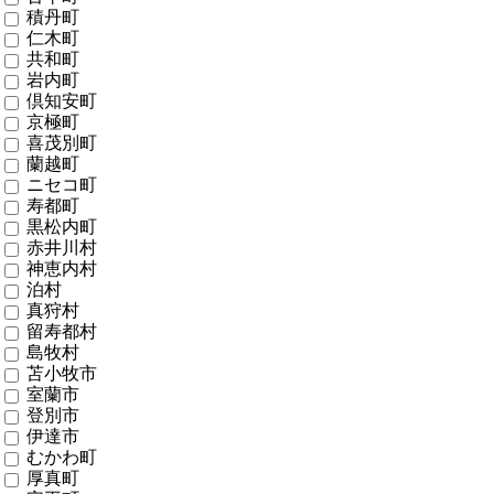
積丹町
仁木町
共和町
岩内町
倶知安町
京極町
喜茂別町
蘭越町
ニセコ町
寿都町
黒松内町
赤井川村
神恵内村
泊村
真狩村
留寿都村
島牧村
苫小牧市
室蘭市
登別市
伊達市
むかわ町
厚真町