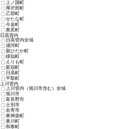
上ノ国町
厚沢部町
乙部町
せたな町
今金町
奥尻町
日高管内
日高管内全域
浦河町
新ひだか町
様似町
えりも町
新冠町
日高町
平取町
上川管内
上川管内（旭川市含む）全域
旭川市
富良野市
士別市
名寄市
東神楽町
東川町
和寒町