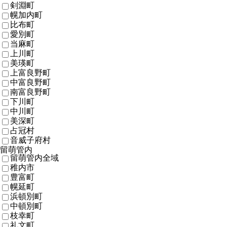
剣淵町
幌加内町
比布町
愛別町
当麻町
上川町
美瑛町
上富良野町
中富良野町
南富良野町
下川町
中川町
美深町
占冠村
音威子府村
留萌管内
留萌管内全域
稚内市
豊富町
幌延町
浜頓別町
中頓別町
枝幸町
礼文町