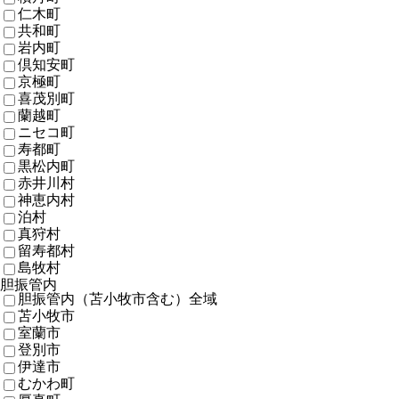
仁木町
共和町
岩内町
倶知安町
京極町
喜茂別町
蘭越町
ニセコ町
寿都町
黒松内町
赤井川村
神恵内村
泊村
真狩村
留寿都村
島牧村
胆振管内
胆振管内（苫小牧市含む）全域
苫小牧市
室蘭市
登別市
伊達市
むかわ町